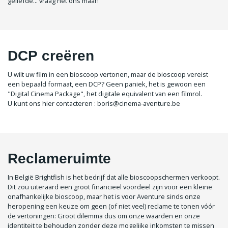
geliefde... vraag het ons maar!
DCP creëren
U wilt uw film in een bioscoop vertonen, maar de bioscoop vereist
een bepaald formaat, een DCP? Geen paniek, het is gewoon een
"Digital Cinema Package", het digitale equivalent van een filmrol.
U kunt ons hier contacteren : boris@cinema-aventure.be
Reclameruimte
In België Brightfish is het bedrijf dat alle bioscoopschermen verkoopt.
Dit zou uiteraard een groot financieel voordeel zijn voor een kleine
onafhankelijke bioscoop, maar het is voor Aventure sinds onze
heropening een keuze om geen (of niet veel) reclame te tonen vóór
de vertoningen: Groot dilemma dus om onze waarden en onze
identiteit te behouden zonder deze mogelijke inkomsten te missen